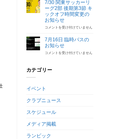
陸
解
7/30 関東サッカーリ
開
人
除
催
ーグ2部 後期第3節 キ
選
の
決
ックオフ時間変更の
手
お
定
お知らせ
契
知
は
約
7/30
コメントを受け付けていません
ら
解
関
せ
除
東
は
7月16日 臨時バスの
の
サ
お知らせ
お
ッ
7
コメントを受け付けていません
知
カ
月
ら
ー
16
せ
リ
日
は
カテゴリー
ー
臨
グ
時
2
バ
部
仕
イベント
ス
後
の
期
クラブニュース
お
第
知
3
ら
節
スケジュール
せ
キ
は
ッ
メディア掲載
ク
オ
ランビック
フ