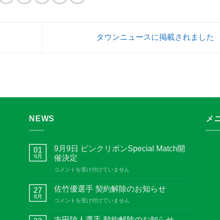
タウンニュースに掲載されました
NEWS
メ
9月9日 ピンクリボンSpecial Match開
01
9月
催決定
9
コメントを受け付けていません
月
9
佐竹優選手 契約解除のお知らせ
27
日
8月
佐
コメントを受け付けていません
ピ
竹
ン
優
吉田陸人選手 契約解除のお知らせ
ク