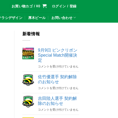
お買い物カゴ /
¥
0
ログイン / 登録
チラシデザイン
厚木ビール
お問い合わせ
新着情報
9月9日 ピンクリボン
Special Match開催決
定
9
コメントを受け付けていません
月
9
佐竹優選手 契約解除
日
のお知らせ
ピ
佐
コメントを受け付けていません
ン
竹
ク
優
リ
吉田陸人選手 契約解
選
ボ
除のお知らせ
手
ン
吉
コメントを受け付けていません
契
Special
田
約
Match