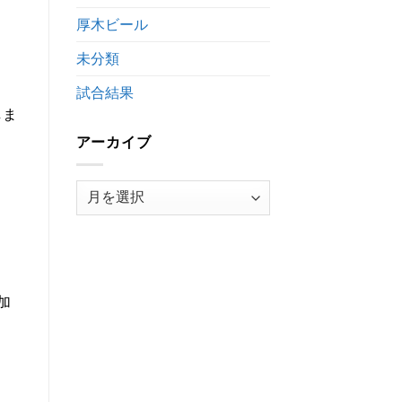
時
厚木ビール
間
変
未分類
更
の
お
試合結果
知
しま
ら
せ
アーカイブ
は
ア
ー
カ
イ
ブ
加