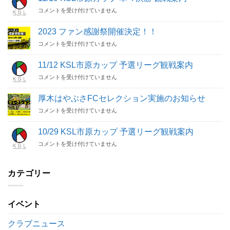
11/19
コメントを受け付けていません
KSL
市
2023 ファン感謝祭開催決定！！
原
2023
コメントを受け付けていません
カ
フ
ッ
ァ
プ
11/12 KSL市原カップ 予選リーグ観戦案内
ン
準々
11/12
コメントを受け付けていません
感
決
KSL
謝
勝
市
祭
観
厚木はやぶさFCセレクション実施のお知らせ
原
開
戦
厚
コメントを受け付けていません
カ
催
案
木
ッ
決
内
は
プ
定！！
10/29 KSL市原カップ 予選リーグ観戦案内
は
や
予
は
10/29
コメントを受け付けていません
ぶ
選
KSL
さ
リ
市
FC
ー
原
セ
カテゴリー
グ
カ
レ
観
ッ
ク
戦
プ
シ
案
イベント
予
ョ
内
選
ン
は
リ
クラブニュース
実