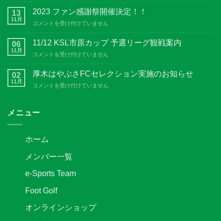
市
2023 ファン感謝祭開催決定！！
13
原
11月
2023
コメントを受け付けていません
カ
フ
ッ
ァ
11/12 KSL市原カップ 予選リーグ観戦案内
プ
06
ン
11月
準々
11/12
コメントを受け付けていません
感
決
KSL
謝
勝
市
厚木はやぶさFCセレクション実施のお知らせ
祭
02
観
原
11月
開
戦
厚
コメントを受け付けていません
カ
催
案
木
ッ
決
内
は
プ
定！！
は
や
メニュー
予
は
ぶ
選
さ
リ
FC
ー
ホーム
セ
グ
レ
観
メンバー一覧
ク
戦
シ
案
e-Sports Team
ョ
内
ン
は
Foot Golf
実
施
オンラインショップ
の
お