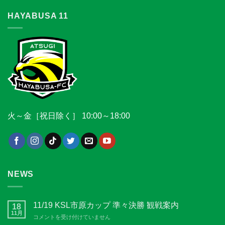
HAYABUSA 11
火～金［祝日除く］ 10:00～18:00
NEWS
11/19 KSL市原カップ 準々決勝 観戦案内
18
11月
11/19
コメントを受け付けていません
KSL