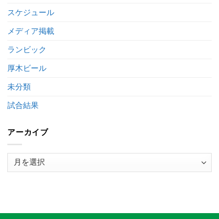
ー
施
グ
の
スケジュール
観
お
戦
知
メディア掲載
案
ら
内
せ
ランビック
は
は
厚木ビール
未分類
試合結果
アーカイブ
ア
ー
カ
イ
ブ