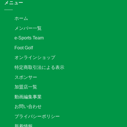
は
や
メニュー
予
は
ぶ
選
さ
リ
FC
ー
ホーム
セ
グ
レ
観
メンバー一覧
ク
戦
シ
案
e-Sports Team
ョ
内
ン
は
Foot Golf
実
施
オンラインショップ
の
お
特定商取引法による表示
知
ら
スポンサー
せ
は
加盟店一覧
動画編集事業
お問い合わせ
プライバシーポリシー
新着情報