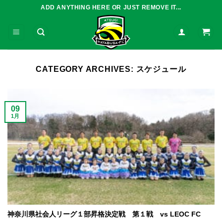
Skip
ADD ANYTHING HERE OR JUST REMOVE IT...
to
content
CATEGORY ARCHIVES:
スケジュール
09
1月
神奈川県社会人リーグ１部昇格決定戦 第１戦 vs LEOC FC