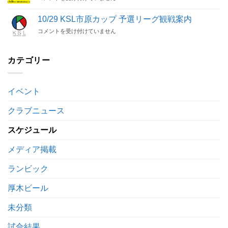
催
案
木
ッ
決
内
は
プ
定！！
10/29 KSL市原カップ 予選リーグ観戦案内
は
や
予
は
10/29
コメントを受け付けていません
ぶ
選
KSL
さ
リ
市
FC
ー
原
セ
カテゴリー
グ
カ
レ
観
ッ
ク
戦
プ
シ
案
イベント
予
ョ
内
選
ン
は
リ
クラブニュース
実
ー
施
グ
の
スケジュール
観
お
戦
知
メディア掲載
案
ら
内
せ
ランビック
は
は
厚木ビール
未分類
試合結果