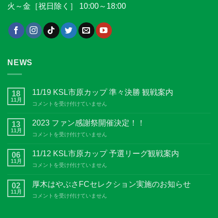
火～金［祝日除く］ 10:00～18:00
NEWS
11/19 KSL市原カップ 準々決勝 観戦案内
18
11月
11/19
コメントを受け付けていません
KSL
市
2023 ファン感謝祭開催決定！！
13
原
11月
2023
コメントを受け付けていません
カ
フ
ッ
ァ
11/12 KSL市原カップ 予選リーグ観戦案内
プ
06
ン
11月
準々
11/12
コメントを受け付けていません
感
決
KSL
謝
勝
市
厚木はやぶさFCセレクション実施のお知らせ
祭
02
観
原
11月
開
戦
厚
コメントを受け付けていません
カ
催
案
木
ッ
決
内
は
プ
定！！