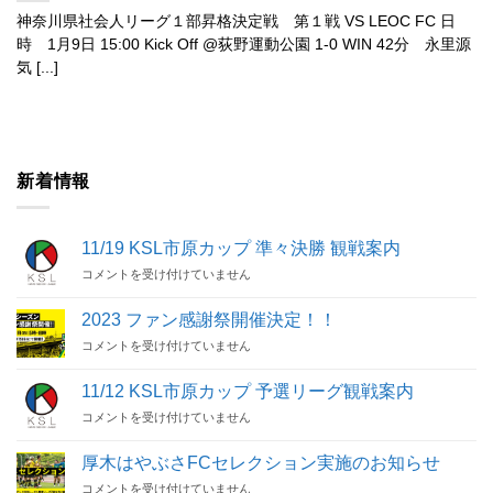
神奈川県社会人リーグ１部昇格決定戦 第１戦 VS LEOC FC 日
時 1月9日 15:00 Kick Off @荻野運動公園 1-0 WIN 42分 永里源
気 [...]
新着情報
11/19 KSL市原カップ 準々決勝 観戦案内
11/19
コメントを受け付けていません
KSL
市
2023 ファン感謝祭開催決定！！
原
2023
コメントを受け付けていません
カ
フ
ッ
ァ
プ
11/12 KSL市原カップ 予選リーグ観戦案内
ン
準々
11/12
コメントを受け付けていません
感
決
KSL
謝
勝
市
祭
観
厚木はやぶさFCセレクション実施のお知らせ
原
開
戦
厚
コメントを受け付けていません
カ