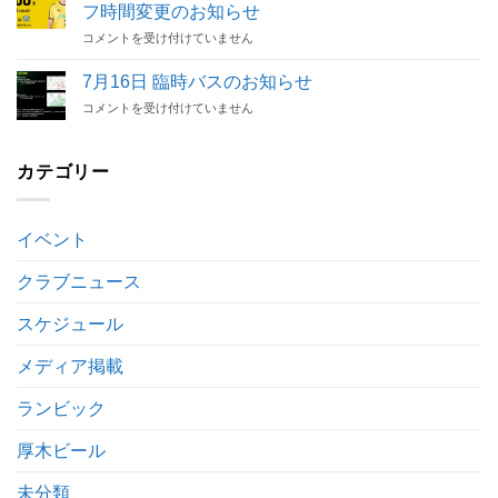
人
解
Match
フ時間変更のお知らせ
選
除
開
7/30
手
コメントを受け付けていません
の
催
関
契
お
決
東
約
知
7月16日 臨時バスのお知らせ
定
サ
解
ら
は
7
コメントを受け付けていません
ッ
除
せ
月
カ
の
は
16
ー
お
日
カテゴリー
リ
知
臨
ー
ら
時
グ
せ
バ
2
は
イベント
ス
部
の
後
お
クラブニュース
期
知
第
ら
3
スケジュール
せ
節
は
キ
メディア掲載
ッ
ク
ランビック
オ
フ
厚木ビール
時
間
未分類
変