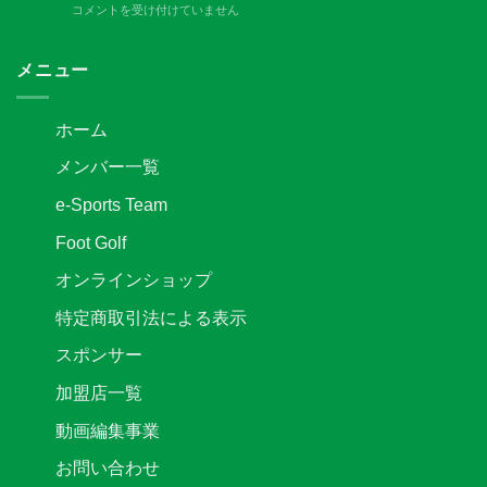
開
7/30
コメントを受け付けていません
手
の
催
関
契
お
決
東
約
知
定
サ
メニュー
解
ら
は
ッ
除
せ
カ
の
は
ー
お
ホーム
リ
知
ー
ら
メンバー一覧
グ
せ
2
は
e-Sports Team
部
後
Foot Golf
期
第
オンラインショップ
3
節
特定商取引法による表示
キ
ッ
スポンサー
ク
オ
加盟店一覧
フ
時
動画編集事業
間
変
お問い合わせ
更