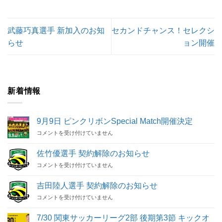
武藤巧真選手 新加入のお知
セカンドチャンス！セレクシ
らせ
ョン開催
新着情報
9月9日 ピンクリボンSpecial Match開催決定
9
コメントを受け付けていません
月
9
佐竹優選手 契約解除のお知らせ
日
佐
コメントを受け付けていません
ピ
竹
ン
優
ク
吉田陸人選手 契約解除のお知らせ
選
リ
吉
コメントを受け付けていません
手
ボ
田
契
ン
陸
約
Special
7/30 関東サッカーリーグ2部 後期第3節 キックオ