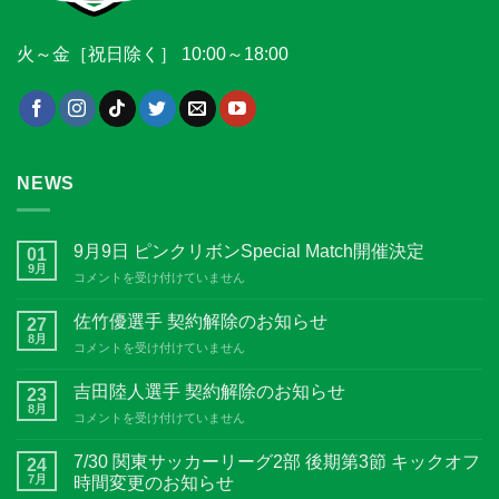
火～金［祝日除く］ 10:00～18:00
NEWS
9月9日 ピンクリボンSpecial Match開催決定
01
9月
9
コメントを受け付けていません
月
9
佐竹優選手 契約解除のお知らせ
27
日
8月
佐
コメントを受け付けていません
ピ
竹
ン
優
吉田陸人選手 契約解除のお知らせ
ク
23
選
8月
リ
吉
コメントを受け付けていません
手
ボ
田
契
ン
陸
7/30 関東サッカーリーグ2部 後期第3節 キックオフ
約
24
Special
人
7月
解
時間変更のお知らせ
Match
選
除