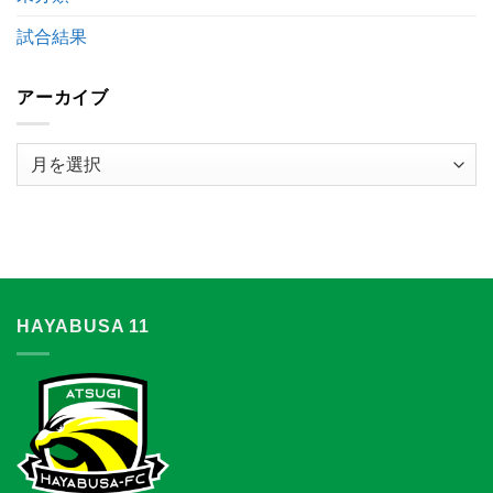
更
の
試合結果
お
知
ら
アーカイブ
せ
は
ア
ー
カ
イ
ブ
HAYABUSA 11