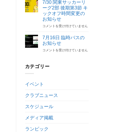
陸
解
7/30 関東サッカーリ
開
人
除
催
ーグ2部 後期第3節 キ
選
の
決
ックオフ時間変更の
手
お
定
お知らせ
契
知
は
約
7/30
コメントを受け付けていません
ら
解
関
せ
除
東
は
7月16日 臨時バスの
の
サ
お知らせ
お
ッ
7
コメントを受け付けていません
知
カ
月
ら
ー
16
せ
リ
日
は
カテゴリー
ー
臨
グ
時
2
バ
部
イベント
ス
後
の
期
クラブニュース
お
第
知
3
ら
節
スケジュール
せ
キ
は
ッ
メディア掲載
ク
オ
ランビック
フ