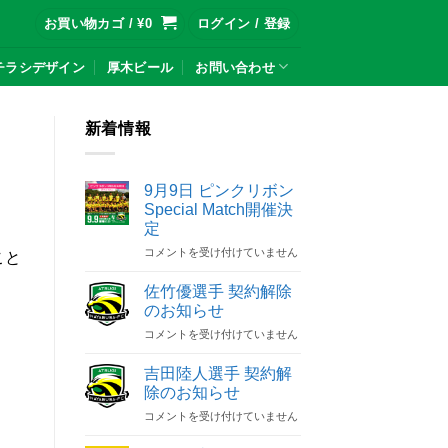
お買い物カゴ /
¥
0
ログイン / 登録
チラシデザイン
厚木ビール
お問い合わせ
新着情報
9月9日 ピンクリボン
Special Match開催決
定
9
コメントを受け付けていません
こと
月
9
佐竹優選手 契約解除
日
のお知らせ
ピ
佐
コメントを受け付けていません
ン
竹
ク
優
リ
吉田陸人選手 契約解
選
ボ
除のお知らせ
手
ン
吉
コメントを受け付けていません
契
Special
田
約
Match