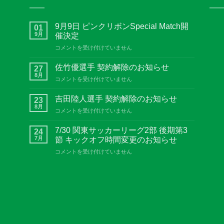
9月9日 ピンクリボンSpecial Match開
01
9月
催決定
9
コメントを受け付けていません
月
9
佐竹優選手 契約解除のお知らせ
27
日
8月
佐
コメントを受け付けていません
ピ
竹
ン
優
吉田陸人選手 契約解除のお知らせ
ク
23
選
8月
リ
吉
コメントを受け付けていません
手
ボ
田
契
ン
陸
7/30 関東サッカーリーグ2部 後期第3
約
24
Special
人
7月
解
節 キックオフ時間変更のお知らせ
Match
選
除
開
7/30
コメントを受け付けていません
手
の
催
関
契
お
決
東
約
知
定
サ
解
ら
は
ッ
除
せ
カ
の
は
ー
お
リ
知
ー
ら