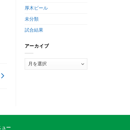
時
厚木ビール
間
変
未分類
更
の
お
試合結果
知
ら
せ
アーカイブ
は
ア
ー
カ
イ
ブ
ニュー