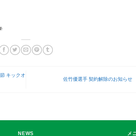
学
3節 キックオ
佐竹優選手 契約解除のお知らせ
NEWS
メ