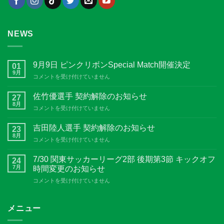
NEWS
9月9日 ピンクリボンSpecial Match開催決定
01
9月
9
コメントを受け付けていません
月
9
佐竹優選手 契約解除のお知らせ
27
日
8月
佐
コメントを受け付けていません
ピ
竹
ン
優
吉田陸人選手 契約解除のお知らせ
ク
23
選
8月
リ
吉
コメントを受け付けていません
手
ボ
田
契
ン
陸
7/30 関東サッカーリーグ2部 後期第3節 キックオフ
約
24
Special
人
7月
解
時間変更のお知らせ
Match
選
除
開
7/30
コメントを受け付けていません
手
の
催
関
契
お
決
東
約
知
定
サ
メニュー
解
ら
は
ッ
除
せ
カ
の