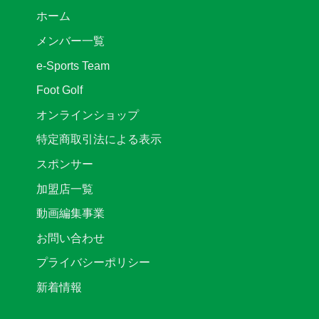
は
ー
お
ホーム
リ
知
ー
ら
メンバー一覧
グ
せ
2
は
e-Sports Team
部
後
Foot Golf
期
第
オンラインショップ
3
節
特定商取引法による表示
キ
ッ
スポンサー
ク
オ
加盟店一覧
フ
時
動画編集事業
間
変
お問い合わせ
更
の
プライバシーポリシー
お
知
新着情報
ら
せ
は