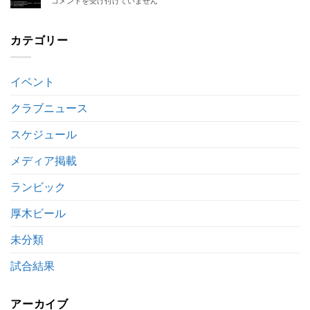
コメントを受け付けていません
ッ
除
せ
月
カ
の
は
16
ー
お
日
カテゴリー
リ
知
臨
ー
ら
時
グ
せ
バ
2
は
イベント
ス
部
の
後
お
クラブニュース
期
知
第
ら
3
スケジュール
せ
節
は
キ
メディア掲載
ッ
ク
ランビック
オ
フ
厚木ビール
時
間
未分類
変
更
の
試合結果
お
知
ら
アーカイブ
せ