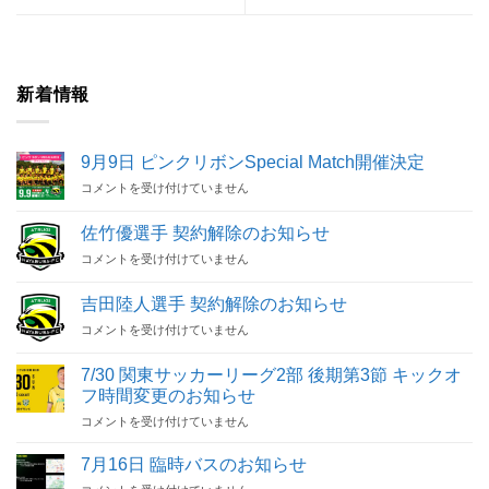
新着情報
9月9日 ピンクリボンSpecial Match開催決定
9
コメントを受け付けていません
月
9
佐竹優選手 契約解除のお知らせ
日
佐
コメントを受け付けていません
ピ
竹
ン
優
ク
吉田陸人選手 契約解除のお知らせ
選
リ
吉
コメントを受け付けていません
手
ボ
田
契
ン
陸
約
Special
7/30 関東サッカーリーグ2部 後期第3節 キックオ
人
解
Match
フ時間変更のお知らせ
選
除
開
7/30
手
コメントを受け付けていません
の
催
関
契
お
決
東
約
知
7月16日 臨時バスのお知らせ
定
サ
解
ら
は
7