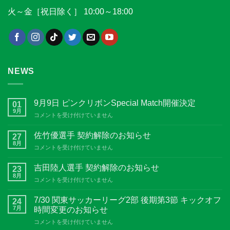
火～金［祝日除く］ 10:00～18:00
NEWS
9月9日 ピンクリボンSpecial Match開催決定
01
9月
9
コメントを受け付けていません
月
9
佐竹優選手 契約解除のお知らせ
27
日
8月
佐
コメントを受け付けていません
ピ
竹
ン
優
吉田陸人選手 契約解除のお知らせ
ク
23
選
8月
リ
吉
コメントを受け付けていません
手
ボ
田
契
ン
陸
7/30 関東サッカーリーグ2部 後期第3節 キックオフ
約
24
Special
人
7月
解
時間変更のお知らせ
Match
選
除
開
7/30
コメントを受け付けていません
手
の
催
関