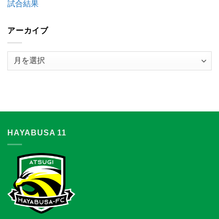
の
試合結果
お
知
ら
アーカイブ
せ
は
ア
ー
カ
イ
ブ
HAYABUSA 11