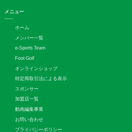
契
お
決
東
約
知
定
サ
メニュー
解
ら
は
ッ
除
せ
カ
の
は
ー
お
ホーム
リ
知
ー
ら
メンバー一覧
グ
せ
2
は
e-Sports Team
部
後
Foot Golf
期
第
オンラインショップ
3
節
特定商取引法による表示
キ
ッ
スポンサー
ク
オ
加盟店一覧
フ
時
動画編集事業
間
変
お問い合わせ
更
の
プライバシーポリシー
お