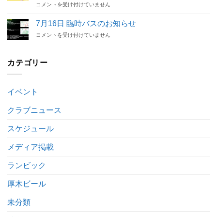
7/30
手
コメントを受け付けていません
の
催
関
契
お
決
東
約
知
7月16日 臨時バスのお知らせ
定
サ
解
ら
は
7
コメントを受け付けていません
ッ
除
せ
月
カ
の
は
16
ー
お
日
カテゴリー
リ
知
臨
ー
ら
時
グ
せ
バ
2
は
イベント
ス
部
の
後
お
クラブニュース
期
知
第
ら
3
スケジュール
せ
節
は
キ
メディア掲載
ッ
ク
ランビック
オ
フ
厚木ビール
時
間
未分類
変
更