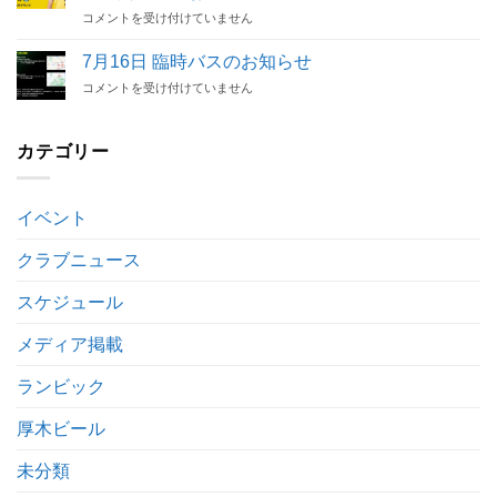
除
開
7/30
手
コメントを受け付けていません
の
催
関
契
お
決
東
約
知
7月16日 臨時バスのお知らせ
定
サ
解
ら
は
7
コメントを受け付けていません
ッ
除
せ
月
カ
の
は
16
ー
お
日
カテゴリー
リ
知
臨
ー
ら
時
グ
せ
バ
2
は
イベント
ス
部
の
後
お
クラブニュース
期
知
第
ら
3
スケジュール
せ
節
は
キ
メディア掲載
ッ
ク
ランビック
オ
フ
厚木ビール
時
間
未分類
変
更