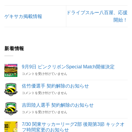
ドライブスルー八百屋、応援
ゲキサカ掲載情報
開始！
新着情報
9月9日 ピンクリボンSpecial Match開催決定
9
コメントを受け付けていません
月
9
佐竹優選手 契約解除のお知らせ
日
佐
コメントを受け付けていません
ピ
竹
ン
優
ク
吉田陸人選手 契約解除のお知らせ
選
リ
吉
コメントを受け付けていません
手
ボ
田
契
ン
陸
約
Special
7/30 関東サッカーリーグ2部 後期第3節 キックオ
人
解
Match
フ時間変更のお知らせ
選