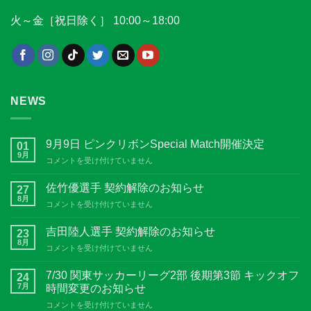
火～金［祝日除く］ 10:00～18:00
NEWS
9月9日 ピンクリボンSpecial Match開催決定
01
9月
9
コメントを受け付けていません
月
9
佐竹優選手 契約解除のお知らせ
27
日
8月
佐
コメントを受け付けていません
ピ
竹
ン
優
吉田陸人選手 契約解除のお知らせ
ク
23
選
8月
リ
吉
コメントを受け付けていません
手
ボ
田
契
ン
陸
7/30 関東サッカーリーグ2部 後期第3節 キックオフ
約
24
Special
人
7月
解
時間変更のお知らせ
Match
選
除
開
7/30
コメントを受け付けていません
手
の