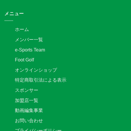
催
関
契
お
決
東
約
知
定
サ
メニュー
解
ら
は
ッ
除
せ
カ
の
は
ー
お
ホーム
リ
知
ー
ら
メンバー一覧
グ
せ
2
は
e-Sports Team
部
後
Foot Golf
期
第
オンラインショップ
3
節
特定商取引法による表示
キ
ッ
スポンサー
ク
オ
加盟店一覧
フ
時
動画編集事業
間
変
お問い合わせ
更
の
プライバシーポリシー