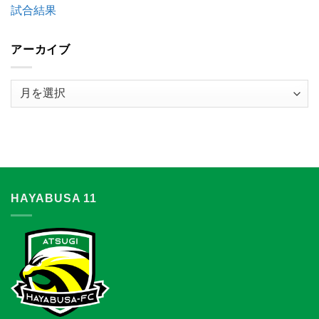
の
試合結果
お
知
ら
アーカイブ
せ
は
ア
ー
カ
イ
ブ
HAYABUSA 11