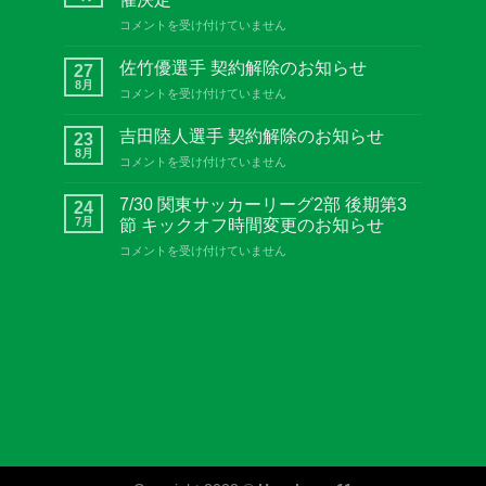
9
コメントを受け付けていません
月
9
佐竹優選手 契約解除のお知らせ
27
日
8月
佐
コメントを受け付けていません
ピ
竹
ン
優
吉田陸人選手 契約解除のお知らせ
ク
23
選
8月
リ
吉
コメントを受け付けていません
手
ボ
田
契
ン
陸
7/30 関東サッカーリーグ2部 後期第3
約
24
Special
人
7月
解
節 キックオフ時間変更のお知らせ
Match
選
除
開
7/30
コメントを受け付けていません
手
の
催
関
契
お
決
東
約
知
定
サ
解
ら
は
ッ
除
せ
カ
の
は
ー
お
リ
知
ー
ら
グ
せ
2
は
部
後