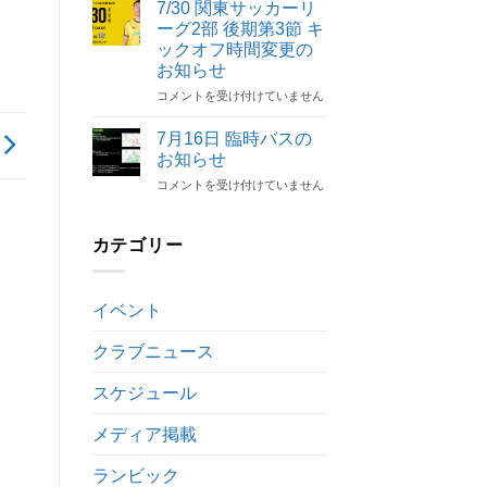
陸
解
7/30 関東サッカーリ
開
人
除
催
ーグ2部 後期第3節 キ
選
の
決
ックオフ時間変更の
手
お
定
お知らせ
契
知
は
約
7/30
コメントを受け付けていません
ら
解
関
せ
除
東
は
7月16日 臨時バスの
の
サ
お知らせ
お
ッ
7
コメントを受け付けていません
知
カ
月
ら
ー
16
せ
リ
日
は
カテゴリー
ー
臨
グ
時
2
バ
部
イベント
ス
後
の
期
クラブニュース
お
第
知
3
ら
節
スケジュール
せ
キ
は
ッ
メディア掲載
ク
オ
ランビック
フ