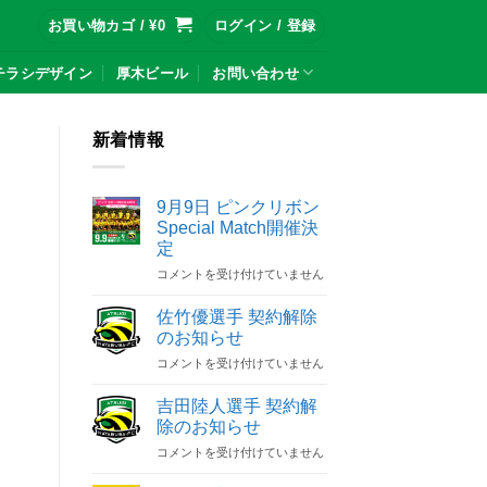
お買い物カゴ /
¥
0
ログイン / 登録
チラシデザイン
厚木ビール
お問い合わせ
新着情報
9月9日 ピンクリボン
Special Match開催決
定
9
コメントを受け付けていません
月
9
佐竹優選手 契約解除
日
のお知らせ
ピ
佐
コメントを受け付けていません
ン
竹
ク
優
リ
吉田陸人選手 契約解
選
ボ
除のお知らせ
手
ン
吉
コメントを受け付けていません
契
Special
田
約
Match