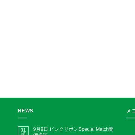
NEWS
メ
9月9日 ピンクリボンSpecial Match開
01
9月
催決定