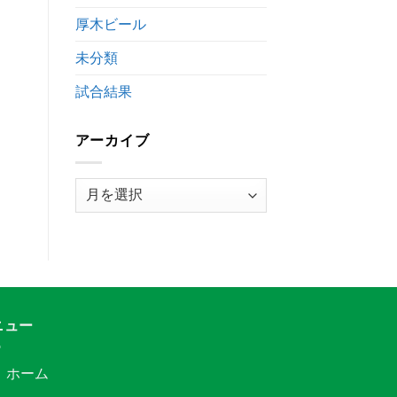
時
厚木ビール
間
変
未分類
更
の
お
試合結果
知
ら
せ
アーカイブ
は
ア
ー
カ
イ
ブ
ニュー
ホーム