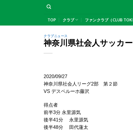
Skip
to
content
TOP
クラブ
ファンクラブ（CLUB TOK
クラブニュース
神奈川県社会人サッカー
2020/09/27
神奈川県社会人リーグ2部 第２節
VS デスペルーホ藤沢
得点者
前半3分 永里源気
後半41分 永里源気
後半48分 田代蓮太