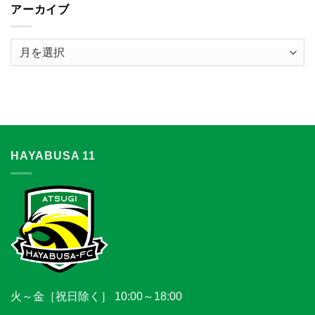
ら
アーカイブ
せ
は
ア
ー
カ
イ
ブ
HAYABUSA 11
火～金［祝日除く］ 10:00～18:00