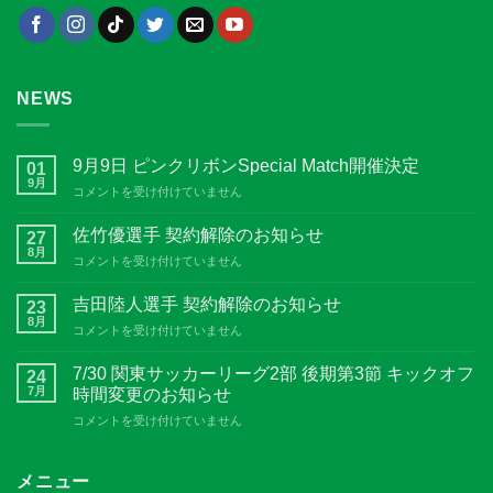
NEWS
9月9日 ピンクリボンSpecial Match開催決定
01
9月
9
コメントを受け付けていません
月
9
佐竹優選手 契約解除のお知らせ
27
日
8月
佐
コメントを受け付けていません
ピ
竹
ン
優
吉田陸人選手 契約解除のお知らせ
ク
23
選
8月
リ
吉
コメントを受け付けていません
手
ボ
田
契
ン
陸
7/30 関東サッカーリーグ2部 後期第3節 キックオフ
約
24
Special
人
7月
解
時間変更のお知らせ
Match
選
除
開
7/30
コメントを受け付けていません
手
の
催
関
契
お
決
東
約
知
定
サ
メニュー
解
ら
は