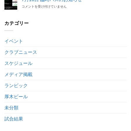
サ
解
ら
は
7
コメントを受け付けていません
ッ
除
せ
月
カ
の
は
16
ー
お
日
カテゴリー
リ
知
臨
ー
ら
時
グ
せ
バ
2
は
イベント
ス
部
の
後
お
クラブニュース
期
知
第
ら
3
スケジュール
せ
節
は
キ
メディア掲載
ッ
ク
ランビック
オ
フ
厚木ビール
時
間
未分類
変
更
の
試合結果
お
知