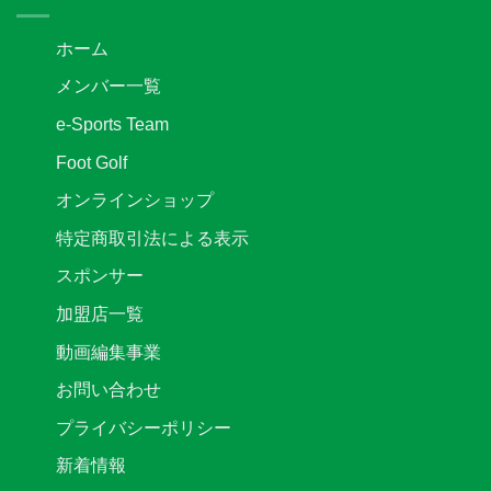
ッ
除
せ
カ
の
は
ー
お
ホーム
リ
知
ー
ら
メンバー一覧
グ
せ
2
は
e-Sports Team
部
後
Foot Golf
期
第
オンラインショップ
3
節
特定商取引法による表示
キ
ッ
スポンサー
ク
オ
加盟店一覧
フ
時
動画編集事業
間
変
お問い合わせ
更
の
プライバシーポリシー
お
知
新着情報
ら
せ