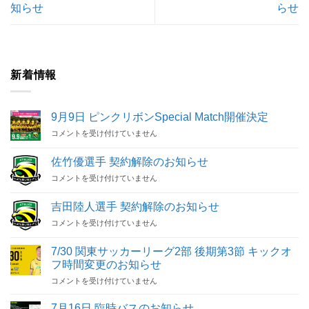
知らせ
らせ
新着情報
9月9日 ピンクリボンSpecial Match開催決定
9
コメントを受け付けていません
月
9
佐竹優選手 契約解除のお知らせ
日
佐
コメントを受け付けていません
ピ
竹
ン
優
ク
吉田陸人選手 契約解除のお知らせ
選
リ
吉
コメントを受け付けていません
手
ボ
田
契
ン
陸
約
Special
7/30 関東サッカーリーグ2部 後期第3節 キックオ
人
解
Match
フ時間変更のお知らせ
選
除
開
7/30
手
コメントを受け付けていません
の
催
関
契
お
決
東
約
知
7月16日 臨時バスのお知らせ
定