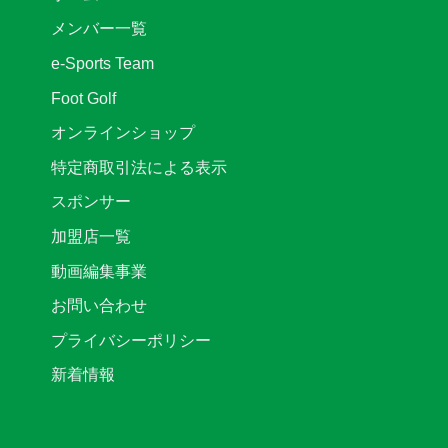
リ
知
ー
ら
メンバー一覧
グ
せ
2
は
e-Sports Team
部
後
Foot Golf
期
第
オンラインショップ
3
節
特定商取引法による表示
キ
ッ
スポンサー
ク
オ
加盟店一覧
フ
時
動画編集事業
間
変
お問い合わせ
更
の
プライバシーポリシー
お
知
新着情報
ら
せ
は