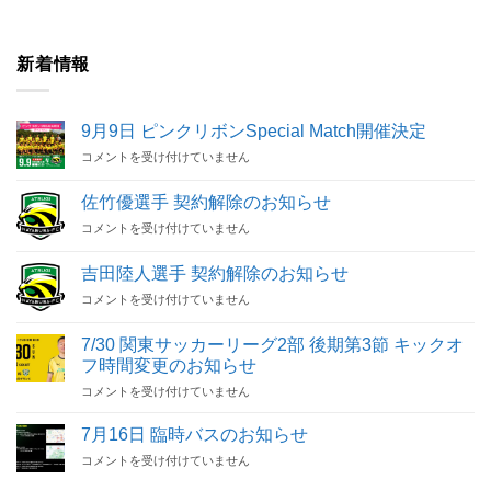
新着情報
9月9日 ピンクリボンSpecial Match開催決定
9
コメントを受け付けていません
月
9
佐竹優選手 契約解除のお知らせ
日
佐
コメントを受け付けていません
ピ
竹
ン
優
ク
吉田陸人選手 契約解除のお知らせ
選
リ
吉
コメントを受け付けていません
手
ボ
田
契
ン
陸
約
Special
7/30 関東サッカーリーグ2部 後期第3節 キックオ
人
解
Match
フ時間変更のお知らせ
選
除
開
7/30
手
コメントを受け付けていません
の
催
関
契
お
決
東
約
知
7月16日 臨時バスのお知らせ
定
サ
解
ら
は
7
コメントを受け付けていません
ッ
除
せ
月
カ
の
は