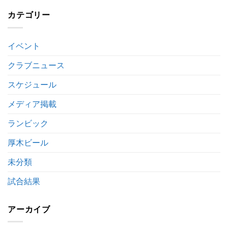
16
ー
お
日
カテゴリー
リ
知
臨
ー
ら
時
グ
せ
バ
2
は
イベント
ス
部
の
後
お
クラブニュース
期
知
第
ら
3
スケジュール
せ
節
は
キ
メディア掲載
ッ
ク
ランビック
オ
フ
厚木ビール
時
間
未分類
変
更
の
試合結果
お
知
ら
アーカイブ
せ
は