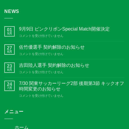
NEWS
9月9日 ピンクリボンSpecial Match開催決定
01
9月
9
コメントを受け付けていません
月
9
佐竹優選手 契約解除のお知らせ
27
日
8月
佐
コメントを受け付けていません
ピ
竹
ン
優
吉田陸人選手 契約解除のお知らせ
ク
23
選
8月
リ
吉
コメントを受け付けていません
手
ボ
田
契
ン
陸
7/30 関東サッカーリーグ2部 後期第3節 キックオフ
約
24
Special
人
7月
解
時間変更のお知らせ
Match
選
除
開
7/30
コメントを受け付けていません
手
の
催
関
契
お
決
東
約
知
定
サ
メニュー
解
ら
は
ッ
除
せ
カ
の
は
ー
お
ホーム