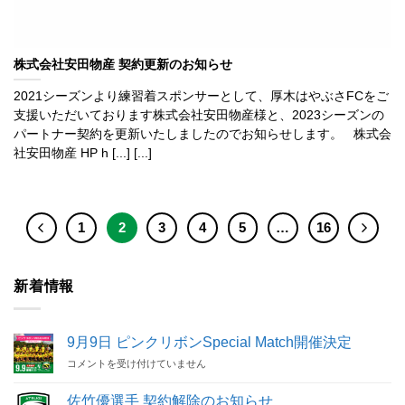
株式会社安田物産 契約更新のお知らせ
2021シーズンより練習着スポンサーとして、厚木はやぶさFCをご
支援いただいております株式会社安田物産様と、2023シーズンの
パートナー契約を更新いたしましたのでお知らせします。 株式会
社安田物産 HP h [...] [...]
1
2
3
4
5
…
16
新着情報
9月9日 ピンクリボンSpecial Match開催決定
9
コメントを受け付けていません
月
9
佐竹優選手 契約解除のお知らせ