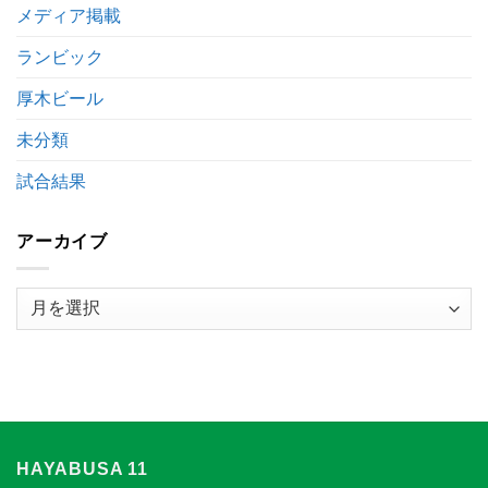
は
キ
メディア掲載
ッ
ク
ランビック
オ
フ
厚木ビール
時
間
未分類
変
更
の
試合結果
お
知
ら
アーカイブ
せ
は
ア
ー
カ
イ
ブ
HAYABUSA 11