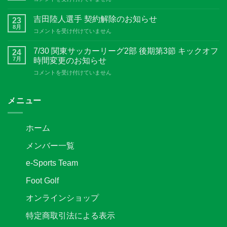
ピ
竹
ン
優
吉田陸人選手 契約解除のお知らせ
ク
23
選
8月
リ
吉
コメントを受け付けていません
手
ボ
田
契
ン
陸
7/30 関東サッカーリーグ2部 後期第3節 キックオフ
約
24
Special
人
7月
解
時間変更のお知らせ
Match
選
除
開
7/30
コメントを受け付けていません
手
の
催
関
契
お
決
東
約
知
定
サ
メニュー
解
ら
は
ッ
除
せ
カ
の
は
ー
お
ホーム
リ
知
ー
ら
メンバー一覧
グ
せ
2
は
e-Sports Team
部
後
Foot Golf
期
第
オンラインショップ
3
節
特定商取引法による表示
キ
ッ