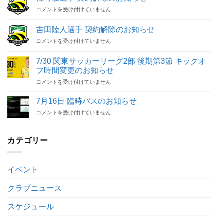
日
佐
コメントを受け付けていません
ピ
竹
ン
優
ク
吉田陸人選手 契約解除のお知らせ
選
リ
吉
コメントを受け付けていません
手
ボ
田
契
ン
陸
約
Special
7/30 関東サッカーリーグ2部 後期第3節 キックオ
人
解
Match
フ時間変更のお知らせ
選
除
開
7/30
手
コメントを受け付けていません
の
催
関
契
お
決
東
約
知
7月16日 臨時バスのお知らせ
定
サ
解
ら
は
7
コメントを受け付けていません
ッ
除
せ
月
カ
の
は
16
ー
お
日
カテゴリー
リ
知
臨
ー
ら
時
グ
せ
バ
2
は
イベント
ス
部
の
後
お
クラブニュース
期
知
第
ら
3
スケジュール
せ
節