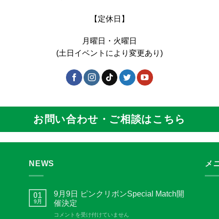
【定休日】
月曜日・火曜日
(土日イベントにより変更あり)
お問い合わせ・ご相談はこちら
NEWS
メ
9月9日 ピンクリボンSpecial Match開
01
9月
催決定
9
コメントを受け付けていません