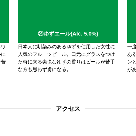
②ゆずエール(Alc. 5.0%)
ホワ
日本人に馴染みのあるゆずを使用した女性に
一
ルに
人気のフルーツビール。口元にグラスをつけ
ある
で苦
た時に来る爽快なゆずの香りはビールが苦手
ン
な方も思わず虜になる。
が
アクセス